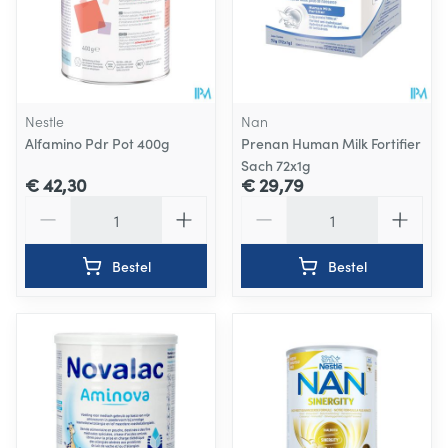
Nestle
Nan
Alfamino Pdr Pot 400g
Prenan Human Milk Fortifier
Sach 72x1g
€ 42,30
€ 29,79
Aantal
Aantal
Bestel
Bestel