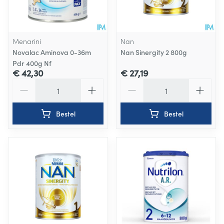
Menarini
Nan
Novalac Aminova 0-36m
Nan Sinergity 2 800g
Pdr 400g Nf
€ 42,30
€ 27,19
Aantal
Aantal
Bestel
Bestel