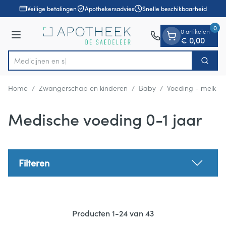
Dia 1 van 1
Ga naar de inhoud
Veilige betalingen
Apothekersadvies
Snelle beschikbaarheid
0
0 artikelen
Menu
€ 0,00
Zoek
Product, merk, categorie...
Home
/
Zwangerschap en kinderen
/
Baby
/
Voeding - melk
/
Medische voeding 0-1 jaar
Filteren
Producten
1
-
24
van
43