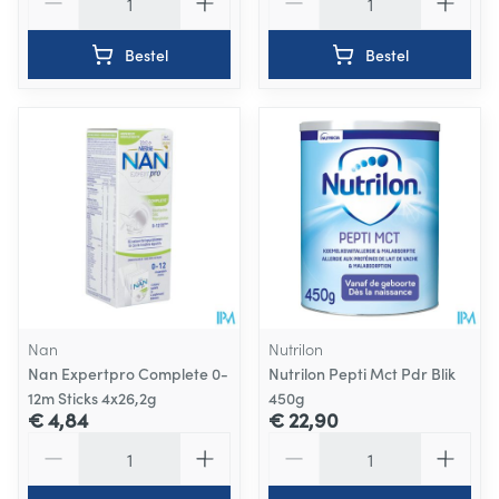
Bestel
Bestel
Nan
Nutrilon
Nan Expertpro Complete 0-
Nutrilon Pepti Mct Pdr Blik
12m Sticks 4x26,2g
450g
€ 4,84
€ 22,90
Aantal
Aantal