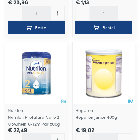
€ 28,98
€ 1,13
Aantal
Aantal
Bestel
Bestel
Nutrilon
Heparon
Nutrilon Profutura Care 2
Heparon Junior 400g
Opv.melk. 6-12m Pdr 800g
€ 22,49
€ 19,02
Aantal
Aantal