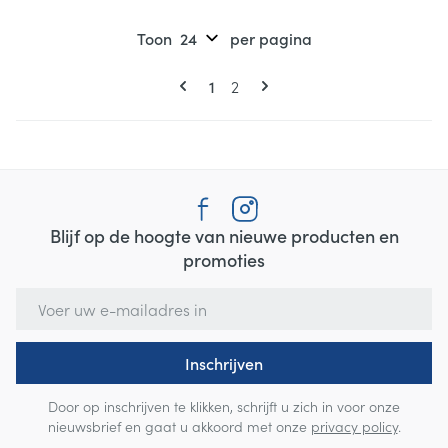
Toon
per pagina
Pagina's
U lees momenteel pagina
Pagina
1
2
Blijf op de hoogte van nieuwe producten en
promoties
E-mail adres
Inschrijven
Door op inschrijven te klikken, schrijft u zich in voor onze
nieuwsbrief en gaat u akkoord met onze
privacy policy
.