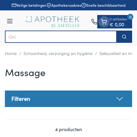
Dia 1 van 1
Ga naar de inhoud
Veilige betalingen
Apothekersadvies
Snelle beschikbaarheid
0
0 artikelen
Menu
€ 0,00
Ontde
Zoek
Product, merk, categorie...
Home
/
Schoonheid, verzorging en hygiëne
/
Seksualiteit en int
Massage
Filteren
4
producten