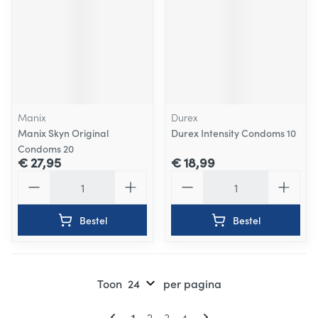
Manix
Durex
Manix Skyn Original
Durex Intensity Condoms 10
Condoms 20
€ 27,95
€ 18,99
Aantal
Aantal
Bestel
Bestel
Toon
per pagina
Pagina's
U lees momenteel pagina
Pagina
Pagina
Pagina
1
2
3
4