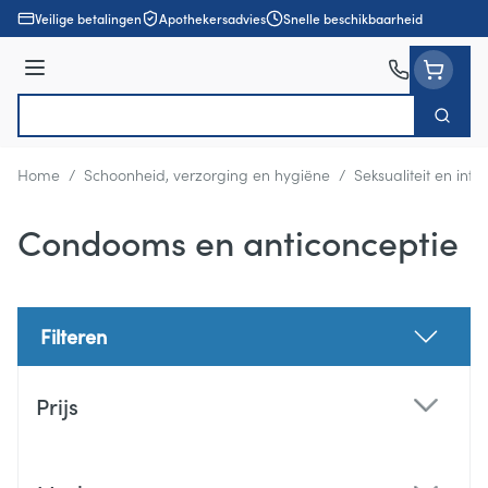
Ga naar de inhoud
Veilige betalingen
Apothekersadvies
Snelle beschikbaarheid
Menu
Zoek
Product, merk, categorie...
Home
/
Schoonheid, verzorging en hygiëne
/
Seksualiteit en int
Condooms en anticonceptie
Filteren
Doorgaan naar productlijst
Prijs
filter