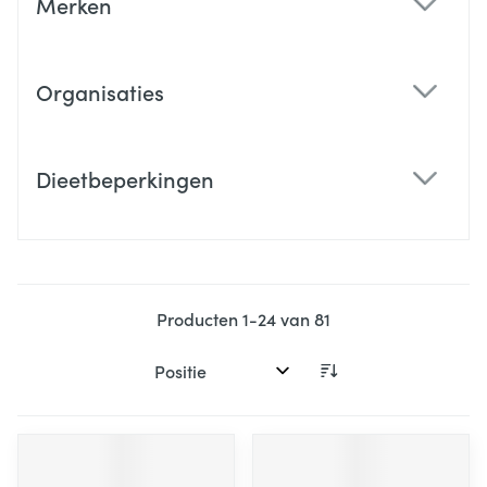
Merken
filter
Organisaties
filter
Dieetbeperkingen
filter
Producten
1
-
24
van
81
Sorteer op: