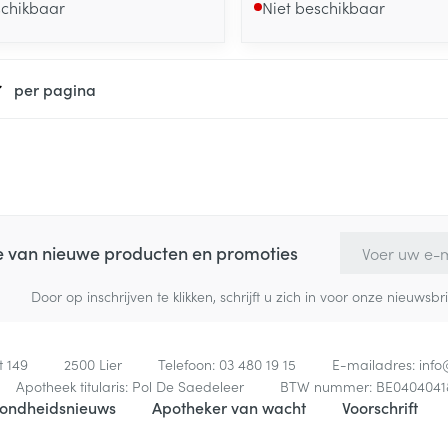
schikbaar
Niet beschikbaar
per pagina
E-mail adres
te van nieuwe producten en promoties
Door op inschrijven te klikken, schrijft u zich in voor onze nieuw
t 149
2500
Lier
Telefoon:
03 480 19 15
E-mailadres:
inf
Apotheek titularis:
Pol De Saedeleer
BTW nummer:
BE0404041
ondheidsnieuws
Apotheker van wacht
Voorschrift