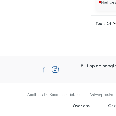
Niet be
Toon
Blijf op de hoog
Contacteer ons
Apotheek De Saedeleer-Liekens
Antwerpsestraa
Nuttige links
Over ons
Gez