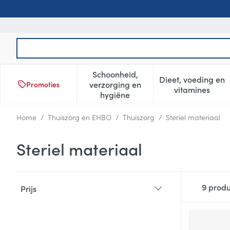
Ga naar de inhoud
Product, merk, categorie...
Schoonheid,
Dieet, voeding en
verzorging en
Promoties
Toon submenu voor Schoonheid
Toon subm
vitamines
hygiëne
Home
/
Thuiszorg en EHBO
/
Thuiszorg
/
Steriel materiaal
Steriel materiaal
Doorgaan naar productlijst
9
produ
Prijs
filter