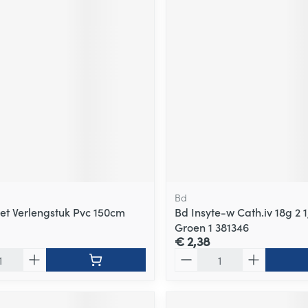
Bd
set Verlengstuk Pvc 150cm
Bd Insyte-w Cath.iv 18g 2
Groen 1 381346
€ 2,38
Aantal