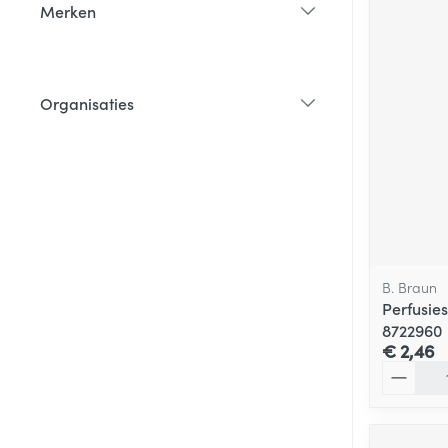
Merken
filter
Organisaties
filter
B. Braun
Perfusie
8722960
€ 2,46
Aantal