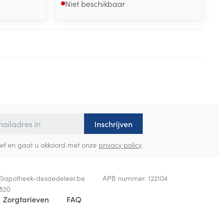
Niet beschikbaar
Inschrijven
sbrief en gaat u akkoord met onze
privacy policy
.
o@
apotheek-desaedeleer.be
APB nummer:
122104
820
Zorgtarieven
FAQ