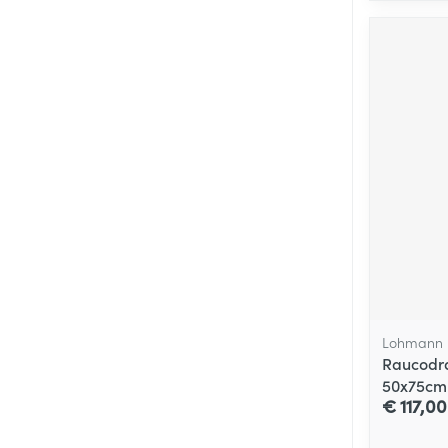
Lohmann 
Raucodra
50x75cm
€ 117,00