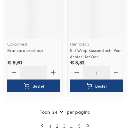
Covarmed
Henrotech
Brancardierschaar
E-z Wrap Kussen Zacht Voor
Achter Het Oor
€ 9,61
€ 3,32
Aantal
Aantal
Bestel
Bestel
Toon
per pagina
Pagina's
U lees momenteel pagina
Pagina
Pagina
Pagina
1
2
3
...
5