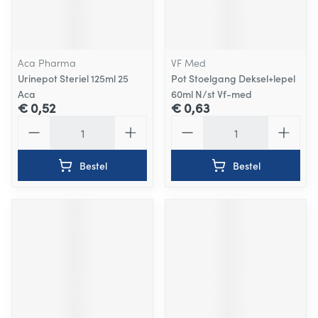
Aca Pharma
VF Med
Urinepot Steriel 125ml 25
Pot Stoelgang Deksel+lepel
Aca
60ml N/st Vf-med
€ 0,52
€ 0,63
Aantal
Aantal
Bestel
Bestel