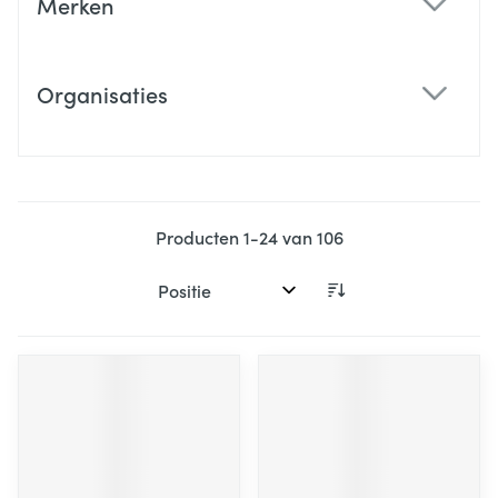
Merken
filter
Organisaties
filter
Producten
1
-
24
van
106
Sorteer op: