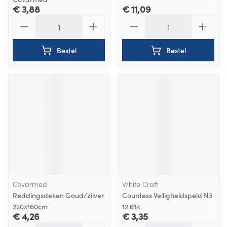
€ 3,88
€ 11,09
Aantal
Aantal
Bestel
Bestel
Covarmed
White Craft
Reddingsdeken Goud/zilver
Countess Veiligheidspeld N3
220x160cm
12 614
€ 4,26
€ 3,35
Aantal
Aantal