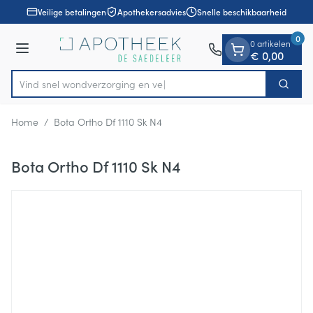
Dia 1 van 1
Ga naar de inhoud
Veilige betalingen
Apothekersadvies
Snelle beschikbaarheid
0
0 artikelen
Menu
€ 0,00
Vind snel wondverzorgi
Zoek
Product, merk, categorie...
Home
/
Bota Ortho Df 1110 Sk N4
Bota Ortho Df 1110 Sk N4