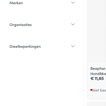
Merken
filter
Organisaties
filter
Dieetbeperkingen
filter
Beaphar 
Hond&ka
€ 11,85
Niet be