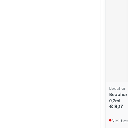
Beaphar
Beaphar 
0,7ml
€ 9,17
Niet be