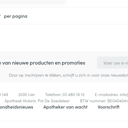
per pagina
E-mail adres
te van nieuwe producten en promoties
Door op inschrijven te klikken, schrijft u zich in voor onze nieuw
t 149
2500
Lier
Telefoon:
03 480 19 15
E-mailadres:
inf
Apotheek titularis:
Pol De Saedeleer
BTW nummer:
BE0404041
ondheidsnieuws
Apotheker van wacht
Voorschrift