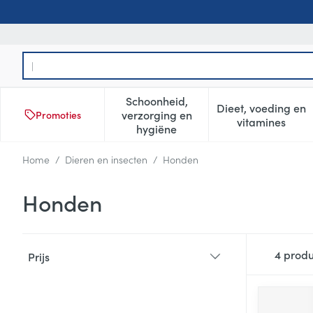
Ga naar de inhoud
Product, merk, categorie...
Schoonheid,
Dieet, voeding en
verzorging en
Promoties
Toon submenu voor Schoonheid
Toon subm
vitamines
hygiëne
Home
/
Dieren en insecten
/
Honden
Honden
Doorgaan naar productlijst
4
produ
Prijs
filter