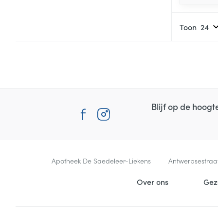
Toon
Blijf op de hoog
Contacteer ons
Apotheek De Saedeleer-Liekens
Antwerpsestraa
Nuttige links
Over ons
Gez