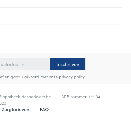
Inschrijven
sbrief en gaat u akkoord met onze
privacy policy
.
o@
apotheek-desaedeleer.be
APB nummer:
122104
820
Zorgtarieven
FAQ