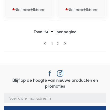
Niet beschikbaar
Niet beschikbaar
Toon
per pagina
Pagina's
U lees momenteel pagina
Pagina
1
2
Blijf op de hoogte van nieuwe producten en
promoties
E-mail adres