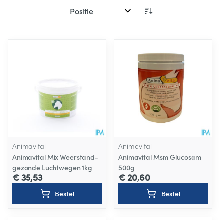
Sorteer op:
Animavital
Animavital
Animavital Mix Weerstand-
Animavital Msm Glucosam
gezonde Luchtwegen 1kg
500g
€ 35,53
€ 20,60
Bestel
Bestel