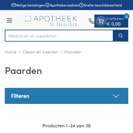
Dia 1 van 1
Ga naar de inhoud
Veilige betalingen
Apothekersadvies
Snelle beschikbaarheid
0
0 artikelen
Menu
€ 0,00
Med
Zoek
Product, merk, categorie...
Home
/
Dieren en insecten
/
Paarden
Paarden
Filteren
Producten
1
-
24
van
39