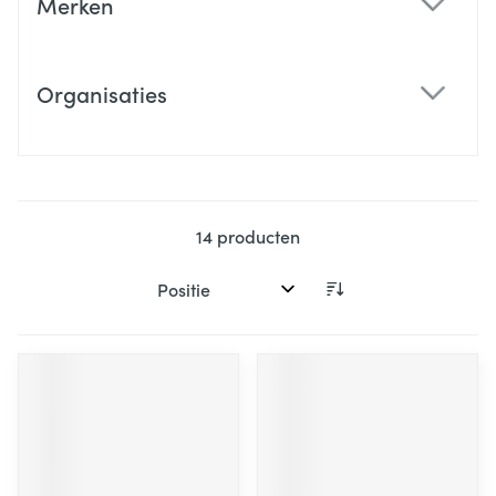
Merken
filter
Organisaties
filter
14
producten
Sorteer op: