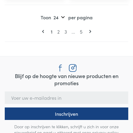
Toon
per pagina
Pagina's
U lees momenteel pagina
Pagina
Pagina
Pagina
1
2
3
...
5
Blijf op de hoogte van nieuwe producten en
promoties
E-mail adres
Inschrijven
Door op inschrijven te klikken, schrijft u zich in voor onze
nieuwsbrief en gaat u akkoord met onze
privacy policy
.