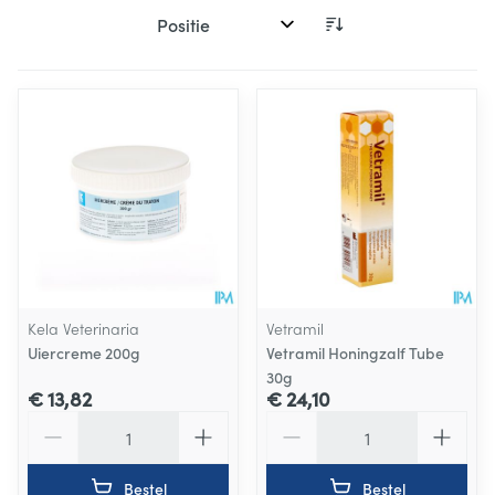
Sorteer op:
Kela Veterinaria
Vetramil
Uiercreme 200g
Vetramil Honingzalf Tube
30g
€ 13,82
€ 24,10
Aantal
Aantal
Bestel
Bestel