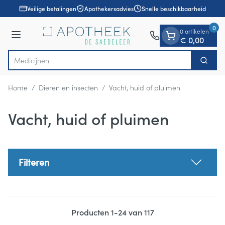
Dia 1 van 1
Ga naar de inhoud
Veilige betalingen
Apothekersadvies
Snelle beschikbaarheid
0
0 artikelen
Menu
€ 0,00
Zoek
Product, merk, categorie...
Home
/
Dieren en insecten
/
Vacht, huid of pluimen
Vacht, huid of pluimen
Filteren
Producten
1
-
24
van
117