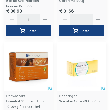
Biotine Bvp Paarden-
Uiercreme 900g
honden Pdr 500g
€ 36,90
€ 31,66
Aantal
Aantal
Bestel
Bestel
Dermoscent
Boehringer
Essential 6 Spot-on Hond
Viacutan Caps 40 X 550mg
10-20kg Pipet 4x1,2ml