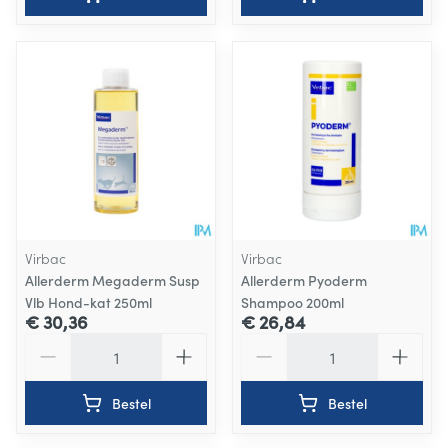
Virbac
Virbac
Allerderm Megaderm Susp
Allerderm Pyoderm
Vlb Hond-kat 250ml
Shampoo 200ml
€ 30,36
€ 26,84
Aantal
Aantal
Bestel
Bestel