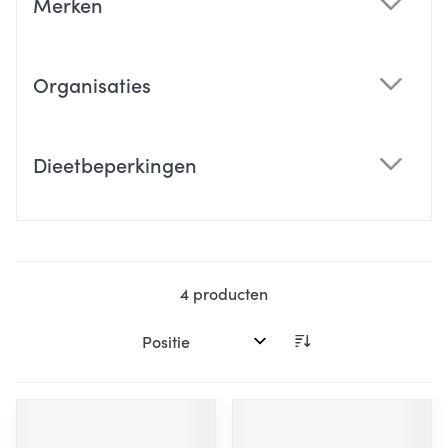
Merken
filter
Organisaties
filter
Dieetbeperkingen
filter
4
producten
Sorteer op: