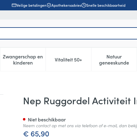
Veilige betalingen
Apothekersadvies
Snelle beschikbaarheid
Zwangerschap en
Natuur
Vitaliteit 50+
, verzorging en hygiëne categorie
enu voor Dieet, voeding en vitamines categorie
Toon submenu voor Zwangerschap en kinderen cat
Toon submenu voor Vitaliteit 5
Toon subm
kinderen
geneeskunde
. Zwart 26cm 75-115cm
Nep Ruggordel Activiteit 
Niet beschikbaar
Neem contact op met ons via telefoon of e-mail, dan bek
€ 65,90