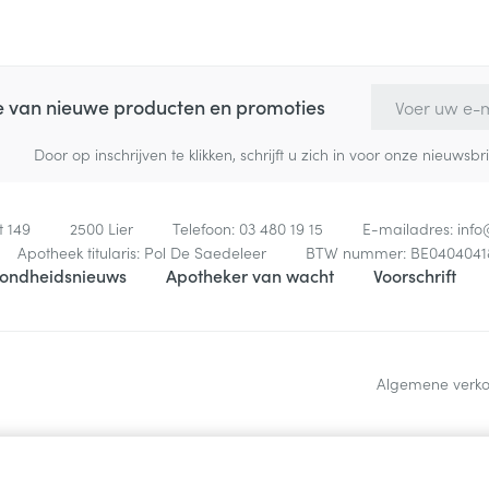
E-mail adres
te van nieuwe producten en promoties
Door op inschrijven te klikken, schrijft u zich in voor onze nieuw
t 149
2500
Lier
Telefoon:
03 480 19 15
E-mailadres:
inf
Apotheek titularis:
Pol De Saedeleer
BTW nummer:
BE0404041
ondheidsnieuws
Apotheker van wacht
Voorschrift
Algemene verk