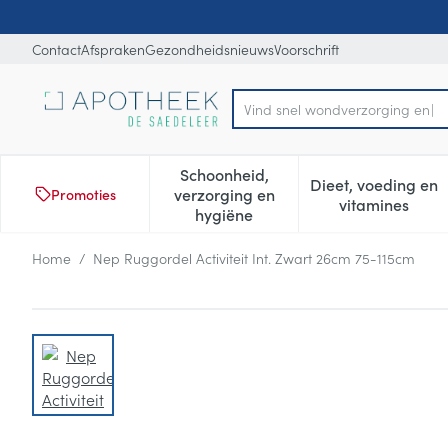
Ga naar de inhoud
Dia 1 van 1
Contact
Afspraken
Gezondheidsnieuws
Voorschrift
Product, merk, categorie...
Schoonheid,
Dieet, voeding en
verzorging en
Promoties
Toon submenu voor Schoonheid
Toon subm
vitamines
hygiëne
Home
/
Nep Ruggordel Activiteit Int. Zwart 26cm 75-115cm
Nep Ruggordel Activiteit Int
View larger image