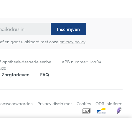
Inschrijven
sbrief en gaat u akkoord met onze
privacy policy
.
o@
apotheek-desaedeleer.be
APB nummer:
122104
820
Zorgtarieven
FAQ
oopsvoorwaarden
Privacy disclaimer
Cookies
ODR-platform