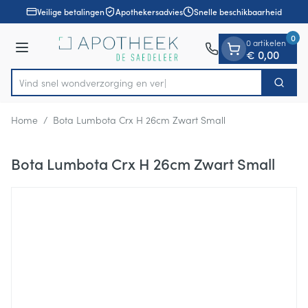
Dia 1 van 1
Ga naar de inhoud
Veilige betalingen
Apothekersadvies
Snelle beschikbaarheid
0
0 artikelen
Menu
€ 0,00
Vind snel wondverzorgin
Zoek
Product, merk, categorie...
Home
/
Bota Lumbota Crx H 26cm Zwart Small
Bota Lumbota Crx H 26cm Zwart Small