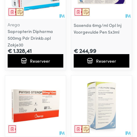
Geneesmiddel
Op voorschrift
Geneesmiddel
Op voorschrift
Arega
Saxenda 6mg/ml Opl Inj
Sapropterin Dipharma
Voorgevulde Pen 5x3ml
500mg Pdr Drinkb.opl
Zakje30
€ 1.328,41
€ 244,99
Reserveer
Reserveer
Geneesmiddel
Geneesmiddel
Op voorschrift