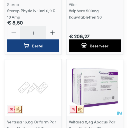
Sterop
Vifor
Sterop Physio Iv 10ml 0,9 %
Velphoro 500mg
10 Amp
Kauwtabletten 90
€ 8,50
Aantal
€ 208,27
Bestel
Reserveer
Geneesmiddel
Op voorschrift
Geneesmiddel
Op voorschrift
Veltassa 16,8g Orifarm Pdr
Veltassa 8,4g Abacus Pdr