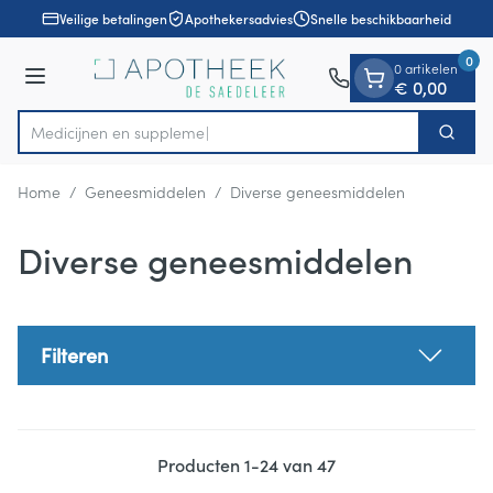
Dia 1 van 1
Ga naar de inhoud
Veilige betalingen
Apothekersadvies
Snelle beschikbaarheid
0
0 artikelen
Menu
€ 0,00
Medi
Zoek
Product, merk, categorie...
Home
/
Geneesmiddelen
/
Diverse geneesmiddelen
Diverse geneesmiddelen
Filteren
Producten
1
-
24
van
47