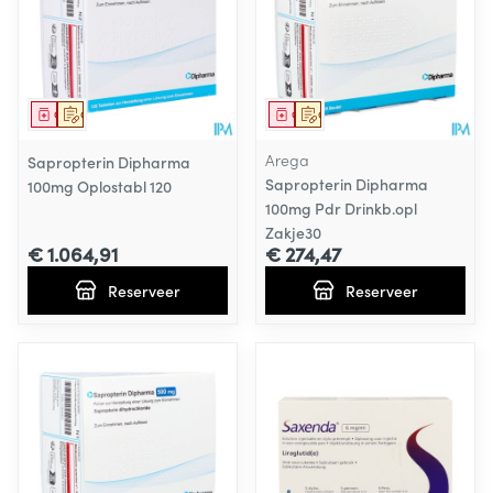
Geneesmiddel
Op voorschrift
Geneesmiddel
Op voorschrift
Arega
Sapropterin Dipharma
Sapropterin Dipharma
100mg Oplostabl 120
100mg Pdr Drinkb.opl
Zakje30
€ 1.064,91
€ 274,47
Reserveer
Reserveer