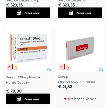
Susp Or Zakjes 30 Pip
Susp Or Zakjes 30
€ 323,35
€ 323,35
Reserveer
Reserveer
Geneesmiddel
Op voorschrift
Geneesmiddel
Op voorschrift
Sterop
Xenical 120mg Abacus
Ethanol Amp Inj 10x10ml
Harde Caps 84
€ 21,83
€ 79,90
Niet beschikbaar
Reserveer