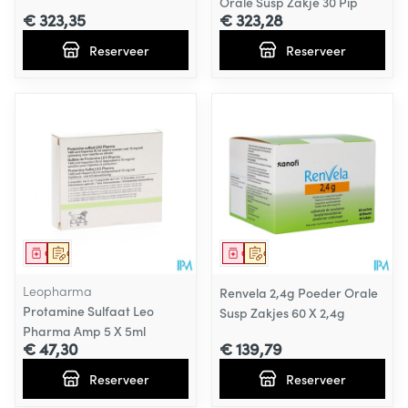
Orale Susp Zakje 30 Pip
€ 323,35
€ 323,28
Reserveer
Reserveer
Geneesmiddel
Op voorschrift
Geneesmiddel
Op voorschrift
Leopharma
Renvela 2,4g Poeder Orale
Protamine Sulfaat Leo
Susp Zakjes 60 X 2,4g
Pharma Amp 5 X 5ml
€ 47,30
€ 139,79
Reserveer
Reserveer