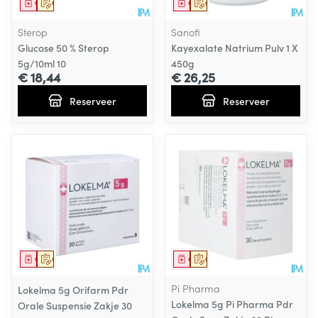
Geneesmiddel
Op voorschrift
Geneesmiddel
Op voorschrift
Sterop
Sanofi
Glucose 50 % Sterop
Kayexalate Natrium Pulv 1 X
5g/10ml 10
450g
€ 18,44
€ 26,25
Reserveer
Reserveer
Geneesmiddel
Op voorschrift
Geneesmiddel
Op voorschrift
Pi Pharma
Lokelma 5g Orifarm Pdr
Lokelma 5g Pi Pharma Pdr
Orale Suspensie Zakje 30