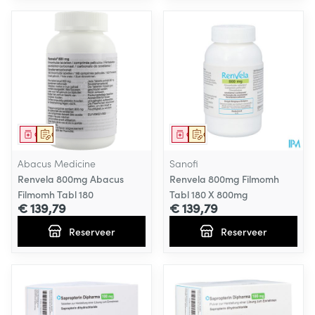
Geneesmiddel
Op voorschrift
Geneesmiddel
Op voorschrift
Abacus Medicine
Sanofi
Renvela 800mg Abacus
Renvela 800mg Filmomh
Filmomh Tabl 180
Tabl 180 X 800mg
€ 139,79
€ 139,79
Reserveer
Reserveer