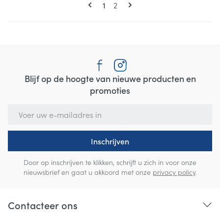
Pagina's
U lees momenteel pagina
Pagina
1
2
Blijf op de hoogte van nieuwe producten en
promoties
E-mail adres
Inschrijven
Door op inschrijven te klikken, schrijft u zich in voor onze
nieuwsbrief en gaat u akkoord met onze
privacy policy
.
Contacteer ons