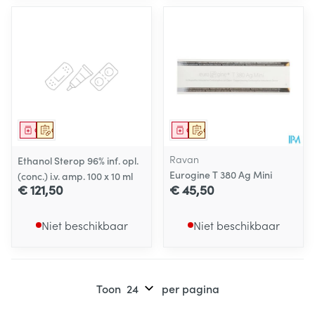
Geneesmiddel
Op voorschrift
Geneesmiddel
Op voorschrift
Ravan
Ethanol Sterop 96% inf. opl.
Eurogine T 380 Ag Mini
(conc.) i.v. amp. 100 x 10 ml
€ 121,50
€ 45,50
Niet beschikbaar
Niet beschikbaar
Toon
per pagina