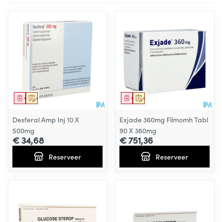
Geneesmiddel
Op voorschrift
Geneesmiddel
Op voorschrift
Desferal Amp Inj 10 X
Exjade 360mg Filmomh Tabl
500mg
90 X 360mg
€ 34,68
€ 751,36
Reserveer
Reserveer