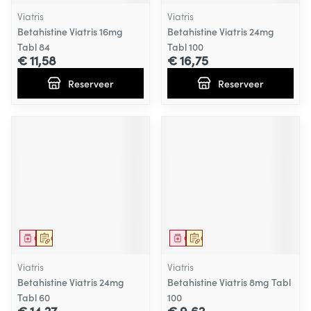
Viatris
Viatris
Betahistine Viatris 16mg
Betahistine Viatris 24mg
Tabl 84
Tabl 100
€ 11,58
€ 16,75
Reserveer
Reserveer
Geneesmiddel
Op voorschrift
Geneesmiddel
Op voorschrift
Viatris
Viatris
Betahistine Viatris 24mg
Betahistine Viatris 8mg Tabl
Tabl 60
100
€ 14,27
€ 9,62