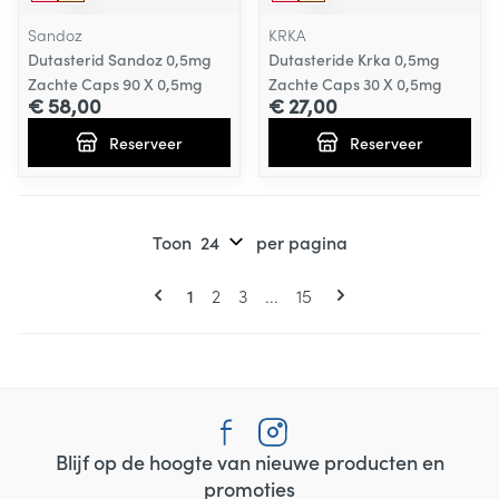
Sandoz
KRKA
Dutasterid Sandoz 0,5mg
Dutasteride Krka 0,5mg
Zachte Caps 90 X 0,5mg
Zachte Caps 30 X 0,5mg
€ 58,00
€ 27,00
Reserveer
Reserveer
Toon
per pagina
Pagina's
U lees momenteel pagina
Pagina
Pagina
Pagina
1
2
3
...
15
Blijf op de hoogte van nieuwe producten en
promoties