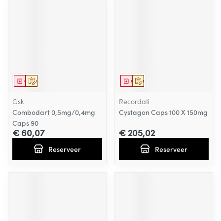
Geneesmiddel
Op voorschrift
Geneesmiddel
Op voorschrift
Gsk
Recordati
Combodart 0,5mg/0,4mg
Cystagon Caps 100 X 150mg
Caps 90
€ 60,07
€ 205,02
Reserveer
Reserveer