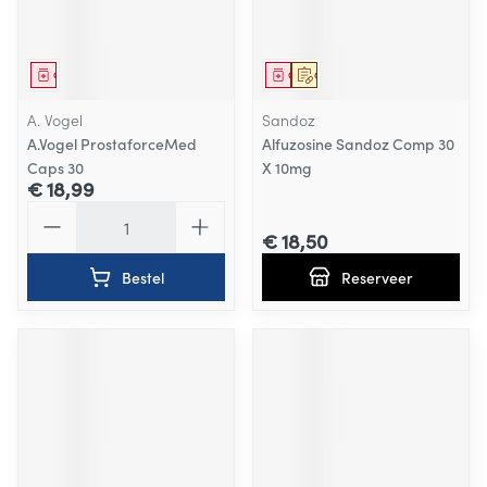
Geneesmiddel
Geneesmiddel
Op voorschrift
A. Vogel
Sandoz
A.Vogel ProstaforceMed
Alfuzosine Sandoz Comp 30
Caps 30
X 10mg
€ 18,99
Aantal
€ 18,50
Bestel
Reserveer