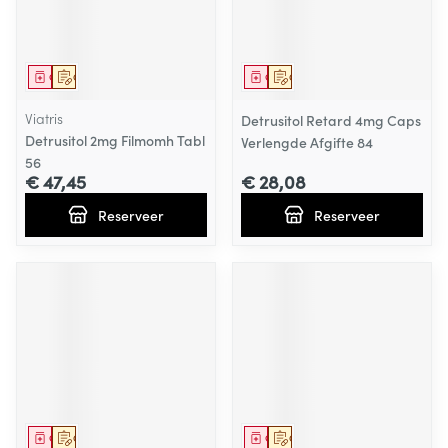
Geneesmiddel
Op voorschrift
Geneesmiddel
Op voorschrift
Viatris
Detrusitol Retard 4mg Caps
Detrusitol 2mg Filmomh Tabl
Verlengde Afgifte 84
56
€ 47,45
€ 28,08
Reserveer
Reserveer
Geneesmiddel
Op voorschrift
Geneesmiddel
Op voorschrift