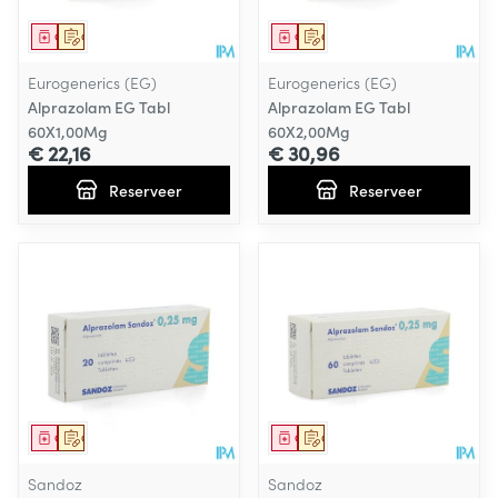
Geneesmiddel
Op voorschrift
Geneesmiddel
Op voorschrift
Eurogenerics (EG)
Eurogenerics (EG)
Alprazolam EG Tabl
Alprazolam EG Tabl
60X1,00Mg
60X2,00Mg
€ 22,16
€ 30,96
Reserveer
Reserveer
Geneesmiddel
Op voorschrift
Geneesmiddel
Op voorschrift
Sandoz
Sandoz