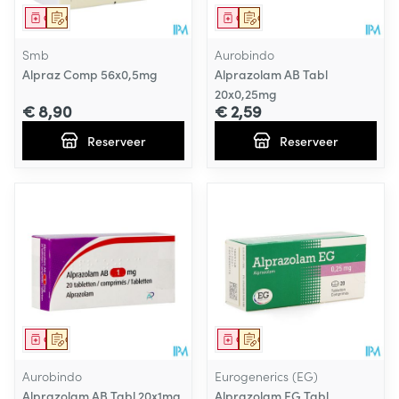
Geneesmiddel
Op voorschrift
Geneesmiddel
Op voorschrift
Smb
Aurobindo
Alpraz Comp 56x0,5mg
Alprazolam AB Tabl
20x0,25mg
€ 8,90
€ 2,59
Reserveer
Reserveer
Geneesmiddel
Op voorschrift
Geneesmiddel
Op voorschrift
Aurobindo
Eurogenerics (EG)
Alprazolam AB Tabl 20x1mg
Alprazolam EG Tabl