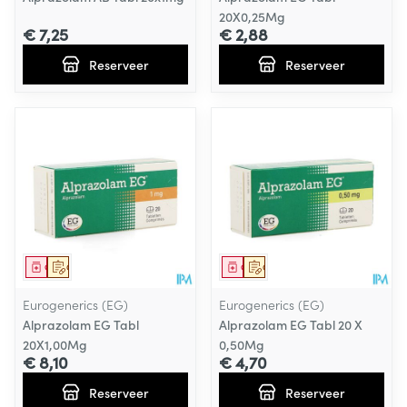
20X0,25Mg
€ 7,25
€ 2,88
Reserveer
Reserveer
Geneesmiddel
Op voorschrift
Geneesmiddel
Op voorschrift
Eurogenerics (EG)
Eurogenerics (EG)
Alprazolam EG Tabl
Alprazolam EG Tabl 20 X
20X1,00Mg
0,50Mg
€ 8,10
€ 4,70
Reserveer
Reserveer