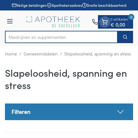
Dia 1 van 1
Ga naar de inhoud
Veilige betalingen
Apothekersadvies
Snelle beschikbaarheid
0
0 artikelen
Menu
€ 0,00
Medicij
Zoek
Product, merk, categorie...
Home
/
Geneesmiddelen
/
Slapeloosheid, spanning en stress
Slapeloosheid, spanning en
stress
Filteren