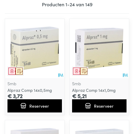
Producten
1
-
24
van
149
Geneesmiddel
Op voorschrift
Geneesmiddel
Op voorschrift
Smb
Smb
Alpraz Comp 14x0,5mg
Alpraz Comp 14x1,0mg
€ 3,72
€ 5,21
Reserveer
Reserveer