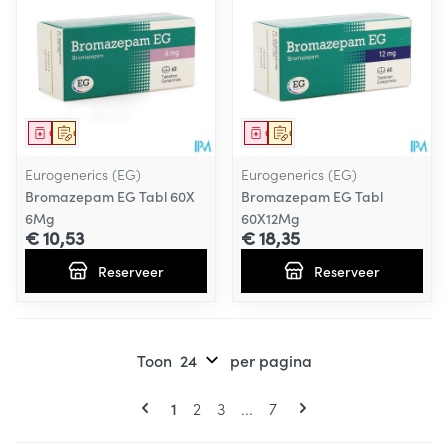
Geneesmiddel
Op voorschrift
Geneesmiddel
Op voorschrift
Eurogenerics (EG)
Eurogenerics (EG)
Bromazepam EG Tabl 60X
Bromazepam EG Tabl
6Mg
60X12Mg
€ 10,53
€ 18,35
Reserveer
Reserveer
Toon
per pagina
Pagina's
U lees momenteel pagina
Pagina
Pagina
Pagina
1
2
3
...
7