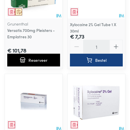
Geneesmiddel
Op voorschrift
Geneesmiddel
Grunenthal
Xylocaine 2% Gel Tube 1 X
Versatis 700mg Pleisters -
30ml
€ 7,73
Emplatres 30
Aantal
€ 101,78
Reserveer
Bestel
Geneesmiddel
Geneesmiddel