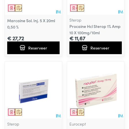
Geneesmiddel
Op voorschrift
Geneesmiddel
Op voorschrift
Sterop
Marcaine Sol. Inj. 5 X 20ml
Procaine Hcl Sterop 1% Amp
0,50 %
10 X 100mg/10ml
€ 27,72
€ 11,67
Reserveer
Reserveer
Geneesmiddel
Op voorschrift
Geneesmiddel
Op voorschrift
Sterop
Eurocept