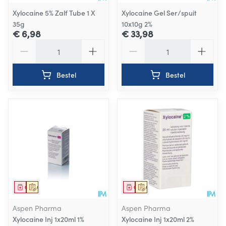
Xylocaine 5% Zalf Tube 1 X
Xylocaine Gel Ser/spuit
35g
10x10g 2%
€ 6,98
€ 33,98
Aantal
Aantal
Bestel
Bestel
Geneesmiddel
Op voorschrift
Geneesmiddel
Op voorschrift
Aspen Pharma
Aspen Pharma
Xylocaine Inj 1x20ml 1%
Xylocaine Inj 1x20ml 2%