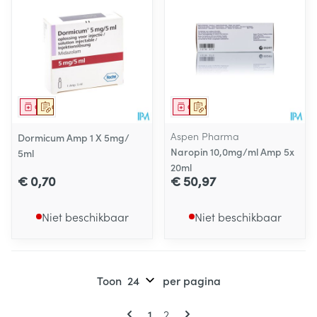
Geneesmiddel
Op voorschrift
Geneesmiddel
Op voorschrift
Aspen Pharma
Dormicum Amp 1 X 5mg/
Naropin 10,0mg/ml Amp 5x
5ml
20ml
€ 0,70
€ 50,97
Niet beschikbaar
Niet beschikbaar
Toon
per pagina
Pagina's
U lees momenteel pagina
Pagina
1
2