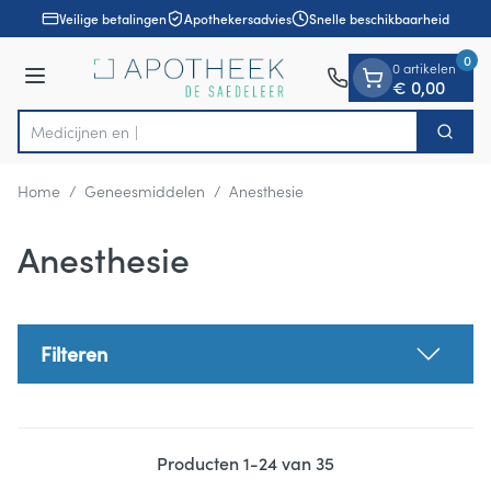
Dia 1 van 1
Ga naar de inhoud
Veilige betalingen
Apothekersadvies
Snelle beschikbaarheid
0
0 artikelen
Menu
€ 0,00
Zoek
Product, merk, categorie...
Home
/
Geneesmiddelen
/
Anesthesie
Anesthesie
Filteren
Producten
1
-
24
van
35