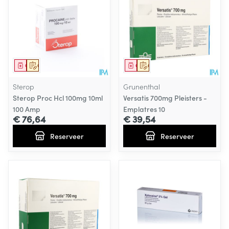
Geneesmiddel
Op voorschrift
Geneesmiddel
Op voorschrift
Sterop
Grunenthal
Sterop Proc Hcl 100mg 10ml
Versatis 700mg Pleisters -
100 Amp
Emplatres 10
€ 76,64
€ 39,54
Reserveer
Reserveer