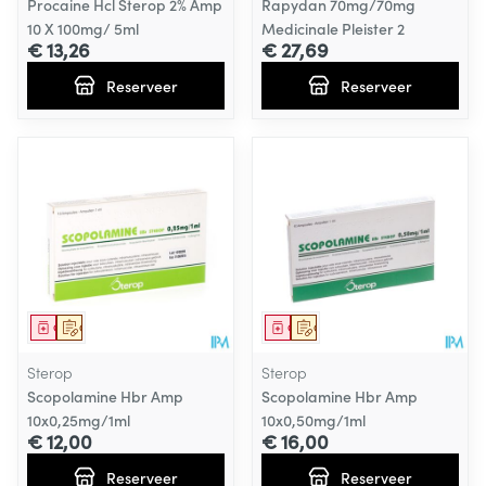
Procaine Hcl Sterop 2% Amp
Rapydan 70mg/70mg
10 X 100mg/ 5ml
Medicinale Pleister 2
€ 13,26
€ 27,69
Reserveer
Reserveer
Geneesmiddel
Op voorschrift
Geneesmiddel
Op voorschrift
Sterop
Sterop
Scopolamine Hbr Amp
Scopolamine Hbr Amp
10x0,25mg/1ml
10x0,50mg/1ml
€ 12,00
€ 16,00
Reserveer
Reserveer