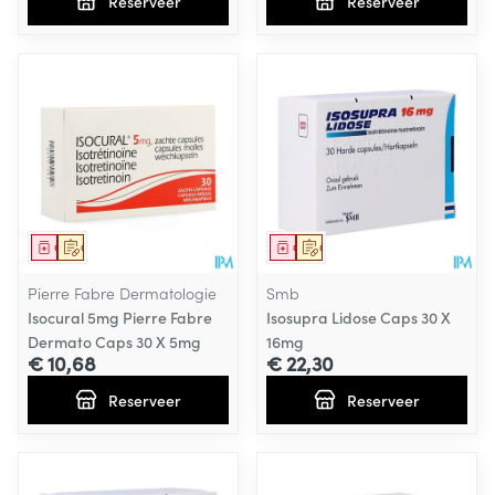
Reserveer
Reserveer
Geneesmiddel
Op voorschrift
Geneesmiddel
Op voorschrift
Pierre Fabre Dermatologie
Smb
Isocural 5mg Pierre Fabre
Isosupra Lidose Caps 30 X
Dermato Caps 30 X 5mg
16mg
€ 10,68
€ 22,30
Reserveer
Reserveer