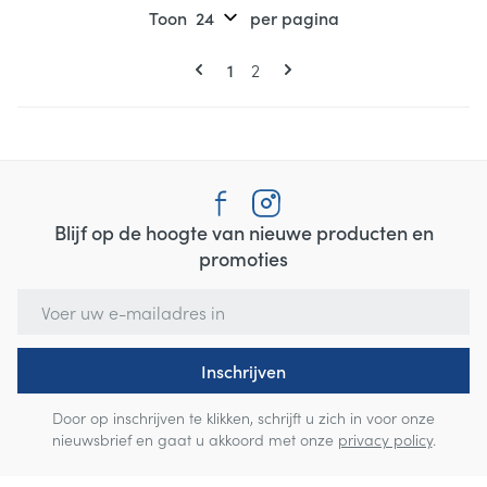
Toon
per pagina
Pagina's
U lees momenteel pagina
Pagina
1
2
Blijf op de hoogte van nieuwe producten en
promoties
E-mail adres
Inschrijven
Door op inschrijven te klikken, schrijft u zich in voor onze
nieuwsbrief en gaat u akkoord met onze
privacy policy
.