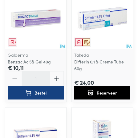
Geneesmiddel
Geneesmiddel
Op voorschrift
Galderma
Takeda
Benzac Ac 5% Gel 40g
Differin 0,1 % Creme Tube
€ 10,11
60g
Aantal
€ 24,00
Bestel
Reserveer