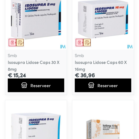
Geneesmiddel
Op voorschrift
Geneesmiddel
Op voorschrift
Smb
Smb
Isosupra Lidose Caps 30 X
Isosupra Lidose Caps 60 X
8mg
16mg
€ 15,24
€ 36,96
Reserveer
Reserveer