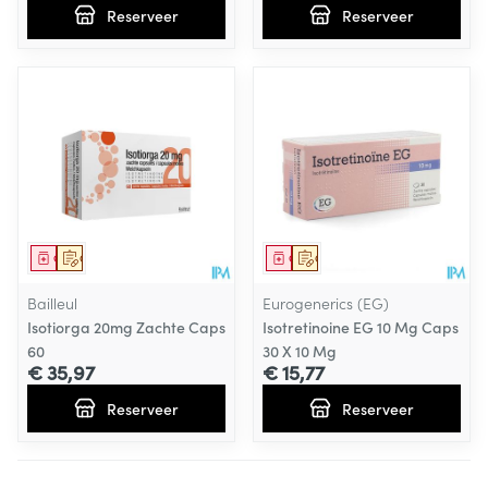
Reserveer
Reserveer
Geneesmiddel
Op voorschrift
Geneesmiddel
Op voorschrift
Bailleul
Eurogenerics (EG)
Isotiorga 20mg Zachte Caps
Isotretinoine EG 10 Mg Caps
60
30 X 10 Mg
€ 35,97
€ 15,77
Reserveer
Reserveer