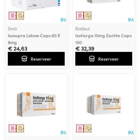
Geneesmiddel
Op voorschrift
Geneesmiddel
Op voorschrift
Smb
Bailleul
Isosupra Lidose Caps 60 X
Isotiorga 10mg Zachte Caps
8mg
100
€ 24,63
€ 32,39
Reserveer
Reserveer
Geneesmiddel
Op voorschrift
Geneesmiddel
Op voorschrift