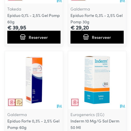
Takeda
Galderma
Epiduo 0,1% - 2,5% Gel Pomp
Epiduo Forte 0,3% - 2,5% Gel
60g
Pomp 30g
€ 39,95
€ 29,20
Reserveer
Reserveer
Geneesmiddel
Op voorschrift
Geneesmiddel
Galderma
Eurogenerics (EG)
Epiduo Forte 0,3% - 2,5% Gel
Inderm 10 Mg/G Sol Derm
Pomp 60g
50 Ml