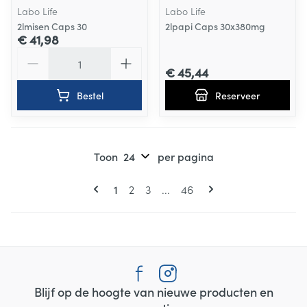
Labo Life
Labo Life
2lmisen Caps 30
2lpapi Caps 30x380mg
€ 41,98
Aantal
€ 45,44
Bestel
Reserveer
Toon
per pagina
Pagina's
U lees momenteel pagina
Pagina
Pagina
Pagina
1
2
3
...
46
Blijf op de hoogte van nieuwe producten en