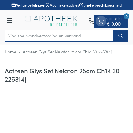
Dia 1 van 1
Ga naar de inhoud
Veilige betalingen
Apothekersadvies
Snelle beschikbaarheid
0
0 artikelen
Menu
€ 0,00
Vind snel wondverzorging en verband
Zoek
Product, merk, categorie...
Home
/
Actreen Glys Set Nelaton 25cm Ch14 30 226314j
Actreen Glys Set Nelaton 25cm Ch14 30
226314j