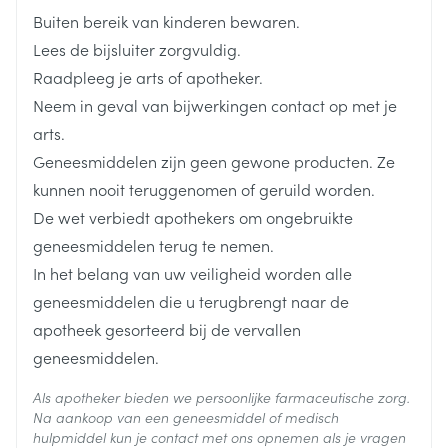
Buiten bereik van kinderen bewaren.
Acetylsalicylzuur mag niet worden gebruikt bij
Lengte
109 mm
Lees de bijsluiter zorgvuldig.
kinderen jonger dan 12 jaar (minder dan 40 kg)
Raadpleeg je arts of apotheker.
zonder voorschrift
Diepte
32 mm
Neem in geval van bijwerkingen contact op met je
De aanbevolen dagdosering is 60 mg/kg/dag, te
arts.
verdelen over 4 tot 6 doses, gelijk aan 15 mg/kg om
Hoeveelheid
20
Geneesmiddelen zijn geen gewone producten. Ze
Verpakking
de 6 uur of 10 mg/kg om de 4 uur
kunnen nooit teruggenomen of geruild worden.
De wet verbiedt apothekers om ongebruikte
Actieve
De tabletten moeten met veel vloeistof worden
acetylsalicylzuur
Ingrediënten
geneesmiddelen terug te nemen.
ingenomen
In het belang van uw veiligheid worden alle
Behoud
Kamertemperatuur (15°C - 25°C)
geneesmiddelen die u terugbrengt naar de
apotheek gesorteerd bij de vervallen
geneesmiddelen.
Als apotheker bieden we persoonlijke farmaceutische zorg.
Na aankoop van een geneesmiddel of medisch
hulpmiddel kun je contact met ons opnemen als je vragen