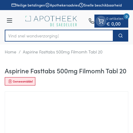
Dia 1 van 1
Ga naar de inhoud
Veilige betalingen
Apothekersadvies
Snelle beschikbaarheid
0
0 artikelen
Menu
€ 0,00
Vind snel wondve
Zoek
Product, merk, categorie...
Home
/
Aspirine Fasttabs 500mg Filmomh Tabl 20
Aspirine Fasttabs 500mg Filmomh Tabl 20
Geneesmiddel