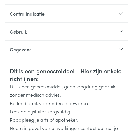
Contra indicatie
In geval van overgevoeligheid voor één van de
bestanddelen is het gebruik van de gel af te raden.
Gebruik
De met Belliflor® behandelde lichaamsdelen niet
Meermaals per dag aanbrengen en inmasseren.
aan overmatig direct zonlicht blootstellen.
Bij blauwe plekken, aanbrengen zonder inmasseren.
Gegevens
Bij ernstige sportletsels is het altijd raadzaam een
CNK
2348134
arts te raadplegen!
Veiligheidsinformatie
Dit is een geneesmiddel - Hier zijn enkele
richtlijnen:
Organisaties
Schwabe Pharma Belgium (VSM)
Dit is een geneesmiddel, geen langdurig gebruik
Merken
Schwabe
zonder medisch advies.
Buiten bereik van kinderen bewaren.
Breedte
45 mm
Lees de bijsluiter zorgvuldig.
Raadpleeg je arts of apotheker.
Lengte
153 mm
Neem in geval van bijwerkingen contact op met je