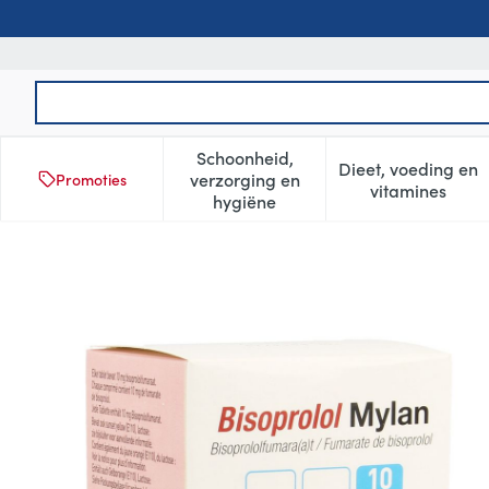
Ga naar de inhoud
Product, merk, categorie...
Schoonheid,
Dieet, voeding en
verzorging en
Promoties
Toon submenu voor Schoonheid
Toon subm
vitamines
hygiëne
Bisoprolol Viatris 10mg Fl F