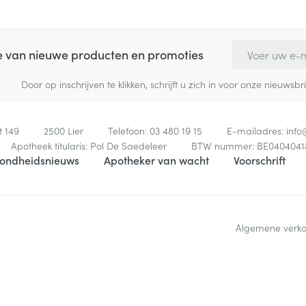
E-mail adres
te van nieuwe producten en promoties
Door op inschrijven te klikken, schrijft u zich in voor onze nieuw
t 149
2500
Lier
Telefoon:
03 480 19 15
E-mailadres:
inf
Apotheek titularis:
Pol De Saedeleer
BTW nummer:
BE0404041
ondheidsnieuws
Apotheker van wacht
Voorschrift
Algemene verk