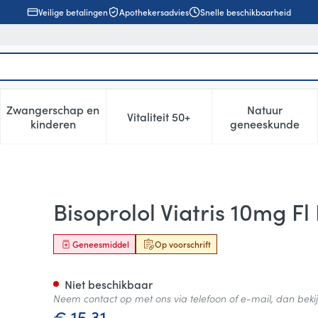
Veilige betalingen
Apothekersadvies
Snelle beschikbaarheid
Zwangerschap en
Natuur
Vitaliteit 50+
, verzorging en hygiëne categorie
enu voor Dieet, voeding en vitamines categorie
Toon submenu voor Zwangerschap en kinderen cat
Toon submenu voor Vitaliteit 5
Toon subm
kinderen
geneeskunde
ilmomh Tabl 100
Bisoprolol Viatris 10mg F
Geneesmiddel
Op voorschrift
Niet beschikbaar
Neem contact op met ons via telefoon of e-mail, dan bek
€ 15,31