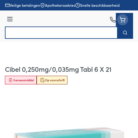
Ga naar de inhoud
Veilige betalingen
Apothekersadvies
Snelle beschikbaarheid
Menu
Zoek
Product, merk, categorie...
Cibel 0,250mg/0,035mg Tabl 6 X 21
Geneesmiddel
Op voorschrift