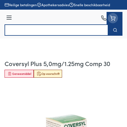
Ga naar de inhoud
Veilige betalingen
Apothekersadvies
Snelle beschikbaarheid
Menu
Zoek
Product, merk, categorie...
Coversyl Plus 5,0mg/1.25mg Comp 30
Geneesmiddel
Op voorschrift