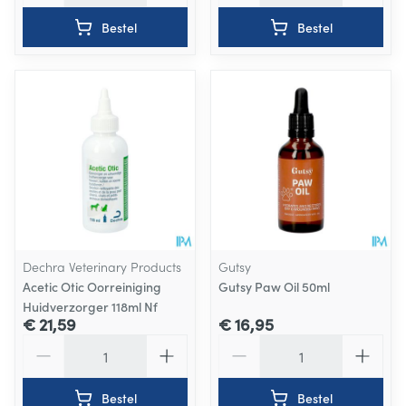
Bestel
Bestel
Dechra Veterinary Products
Gutsy
Acetic Otic Oorreiniging
Gutsy Paw Oil 50ml
Huidverzorger 118ml Nf
€ 21,59
€ 16,95
Aantal
Aantal
Bestel
Bestel