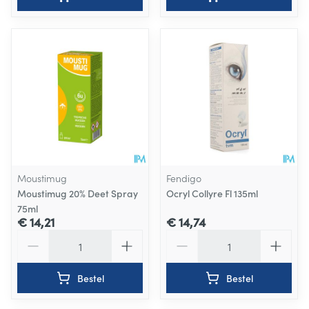
Moustimug
Fendigo
Moustimug 20% Deet Spray
Ocryl Collyre Fl 135ml
75ml
€ 14,21
€ 14,74
Aantal
Aantal
Bestel
Bestel