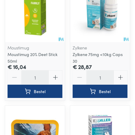
Moustimug
Zylkene
Moustimug 20% Deet Stick
Zylkene 75mg <10kg Caps
50ml
30
€ 16,04
€ 28,87
Aantal
Aantal
Bestel
Bestel