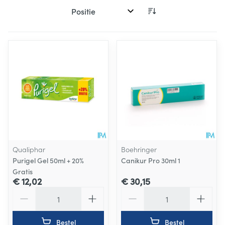
Sorteer op:
Qualiphar
Boehringer
Purigel Gel 50ml + 20%
Canikur Pro 30ml 1
Gratis
€ 12,02
€ 30,15
Aantal
Aantal
Bestel
Bestel