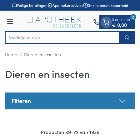
Dia 1 van 1
Ga naar de inhoud
Veilige betalingen
Apothekersadvies
Snelle beschikbaarheid
0
0 artikelen
Menu
€ 0,00
Zoek
Product, merk, categorie...
Home
/
Dieren en insecten
Dieren en insecten
Filteren
Producten
49
-
72
van
1936