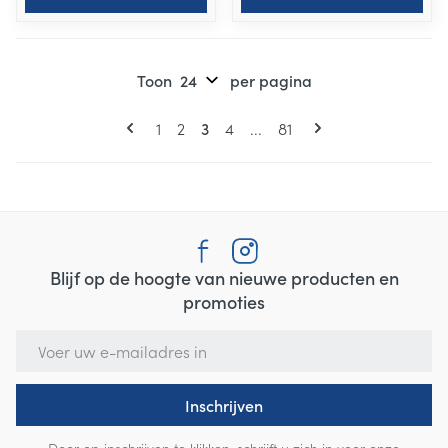
Toon
per pagina
Pagina's
U lees momenteel pagina
Pagina
Pagina
Pagina
Pagina
1
2
3
4
...
81
Blijf op de hoogte van nieuwe producten en
promoties
E-mail adres
Inschrijven