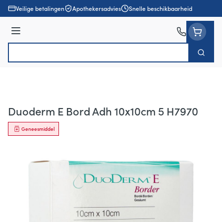
Ga naar de inhoud
Veilige betalingen
Apothekersadvies
Snelle beschikbaarheid
Menu
Zoek
Product, merk, categorie...
Duoderm E Bord Adh 10x10cm 5 H7970
Geneesmiddel