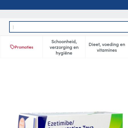
Ga naar de inhoud
Product, merk, categorie...
Schoonheid,
Dieet, voeding en
verzorging en
Promoties
Toon submenu voor Schoonheid
Toon subm
vitamines
hygiëne
Ezetimibe Atorvastatine Tev