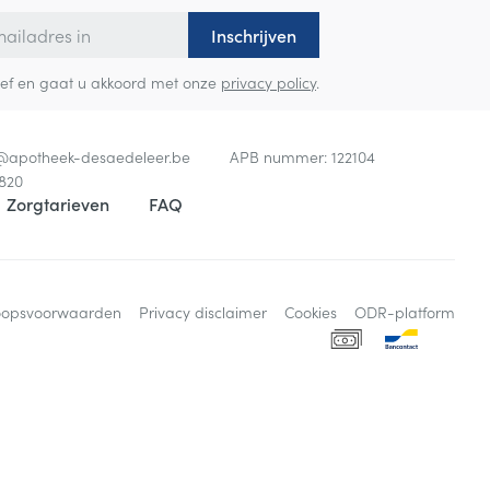
Inschrijven
sbrief en gaat u akkoord met onze
privacy policy
.
o@
apotheek-desaedeleer.be
APB nummer:
122104
820
Zorgtarieven
FAQ
oopsvoorwaarden
Privacy disclaimer
Cookies
ODR-platform