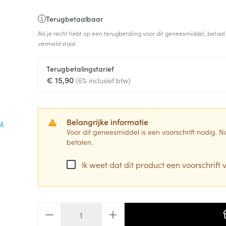
Terugbetaalbaar
Als je recht hebt op een terugbetaling voor dit geneesmiddel, betaal
vermeld staat.
Terugbetalingstarief
€ 15,90
(6% inclusief btw)
Belangrijke informatie
Voor dit geneesmiddel is een voorschrift nodig.
betalen.
Ik weet dat dit product een voorschrift v
Aantal