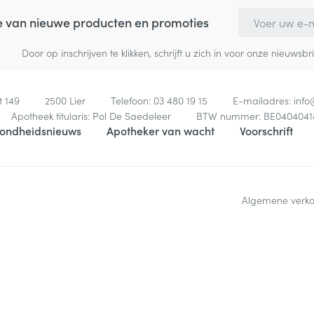
E-mail adres
te van nieuwe producten en promoties
Door op inschrijven te klikken, schrijft u zich in voor onze nieuw
t 149
2500
Lier
Telefoon:
03 480 19 15
E-mailadres:
inf
Apotheek titularis:
Pol De Saedeleer
BTW nummer:
BE0404041
ondheidsnieuws
Apotheker van wacht
Voorschrift
Algemene verk