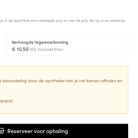
 je in de apotheek een verlaagde prijs en niet de prijs die op onze webshop
Verhoogde tegemoetkoming
€ 10,50
(6% inclusief btw)
 Na beoordeling door de apotheker kan je het komen afhalen en
ereist.
Reserveer
voor ophaling