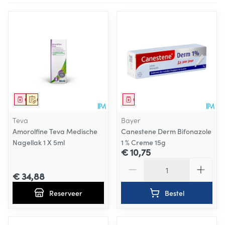
Geneesmiddel
Op voorschrift
Geneesmiddel
Teva
Bayer
Amorolfine Teva Medische
Canestene Derm Bifonazole
Nagellak 1 X 5ml
1 % Creme 15g
€ 10,75
Aantal
€ 34,88
Reserveer
Bestel