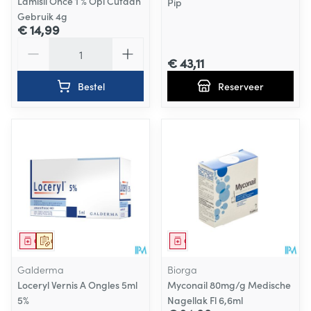
Lamisil Once 1 % Opl Cutaan
Pip
Gebruik 4g
€ 14,99
Aantal
€ 43,11
Bestel
Reserveer
Geneesmiddel
Op voorschrift
Geneesmiddel
Galderma
Biorga
Loceryl Vernis A Ongles 5ml
Myconail 80mg/g Medische
5%
Nagellak Fl 6,6ml