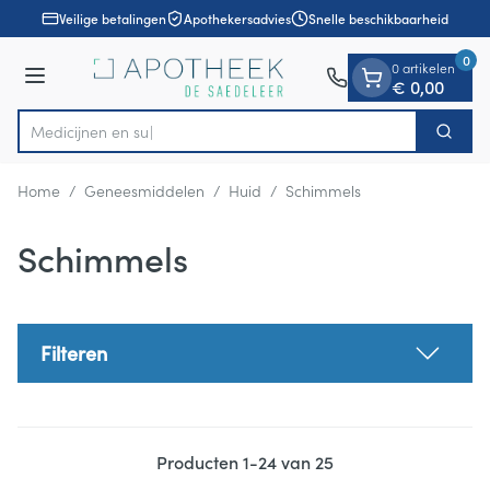
Dia 1 van 1
Ga naar de inhoud
Veilige betalingen
Apothekersadvies
Snelle beschikbaarheid
0
0 artikelen
Menu
€ 0,00
Zoek
Product, merk, categorie...
Home
/
Geneesmiddelen
/
Huid
/
Schimmels
Schimmels
Filteren
Producten
1
-
24
van
25