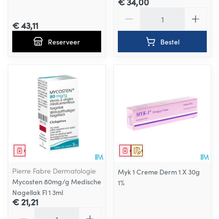
€ 34,00
Aantal
€ 43,11
Reserveer
Bestel
Geneesmiddel
Geneesmiddel
Op voorschrift
Pierre Fabre Dermatologie
Myk 1 Creme Derm 1 X 30g
Mycosten 80mg/g Medische
1%
Nagellak Fl 1 3ml
€ 21,21
Aantal