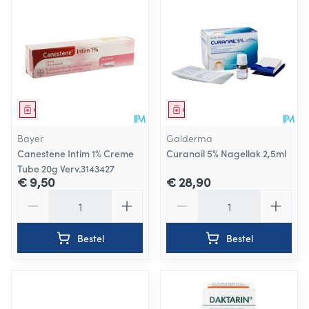
Geneesmiddel
Geneesmiddel
Bayer
Galderma
Canestene Intim 1% Creme
Curanail 5% Nagellak 2,5ml
Tube 20g Verv.3143427
€ 9,50
€ 28,90
Aantal
Aantal
Bestel
Bestel