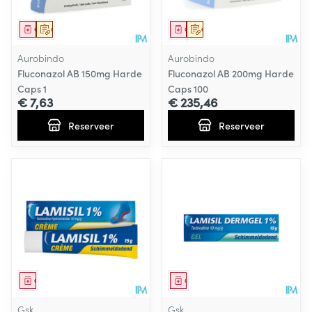
Geneesmiddel
Op voorschrift
Geneesmiddel
Op voorschrift
Aurobindo
Aurobindo
Fluconazol AB 150mg Harde
Fluconazol AB 200mg Harde
Caps 1
Caps 100
€ 7,63
€ 235,46
Reserveer
Reserveer
Geneesmiddel
Geneesmiddel
Gsk
Gsk