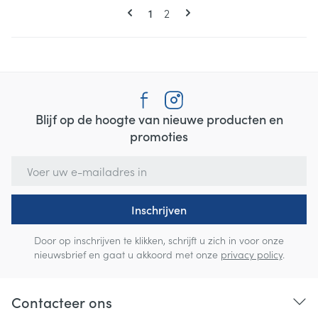
Pagina's
U lees momenteel pagina
Pagina
1
2
Blijf op de hoogte van nieuwe producten en
promoties
E-mail adres
Inschrijven
Door op inschrijven te klikken, schrijft u zich in voor onze
nieuwsbrief en gaat u akkoord met onze
privacy policy
.
Contacteer ons