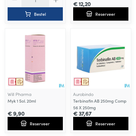
€ 12,20
Bestel
Reserveer
Geneesmiddel
Op voorschrift
Geneesmiddel
Op voorschrift
Will Pharma
Aurobindo
Myk 1 Sol. 20ml
Terbinafin AB 250mg Comp
56 X 250mg
€ 9,90
€ 37,67
Reserveer
Reserveer