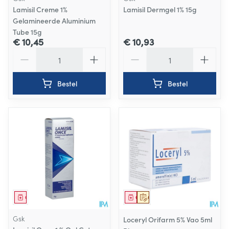
Lamisil Creme 1%
Lamisil Dermgel 1% 15g
Gelamineerde Aluminium
Tube 15g
€ 10,45
€ 10,93
Aantal
Aantal
Bestel
Bestel
Geneesmiddel
Geneesmiddel
Op voorschrift
Gsk
Loceryl Orifarm 5% Vao 5ml