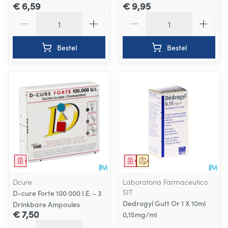
€ 6,59
€ 9,95
Aantal
Aantal
Bestel
Bestel
Geneesmiddel
Geneesmiddel
Op voorschrift
Dcure
Laboratoria Farmaceutico
SIT
D-cure Forte 100 000 I.E. - 3
Dedrogyl Gutt Or 1 X 10ml
Drinkbare Ampoules
€ 7,50
0,15mg/ml
Aantal