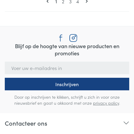
U lees momenteel pagina
Pagina
Pagina
Pagina
1
2
3
4
Blijf op de hoogte van nieuwe producten en
promoties
E-mail adres
Inschrijven
Door op inschrijven te klikken, schrijft u zich in voor onze
nieuwsbrief en gaat u akkoord met onze
privacy policy
.
Contacteer ons