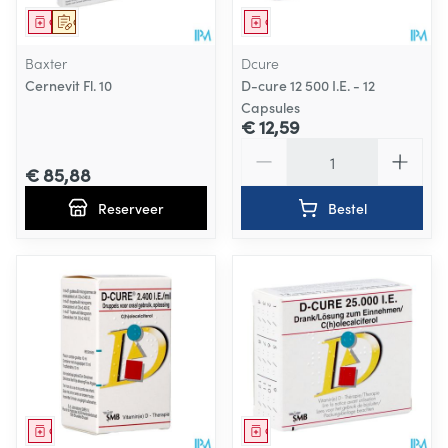
Geneesmiddel
Op voorschrift
Geneesmiddel
Baxter
Dcure
Cernevit Fl. 10
D-cure 12 500 I.E. - 12
Capsules
€ 12,59
Aantal
€ 85,88
Reserveer
Bestel
Geneesmiddel
Geneesmiddel