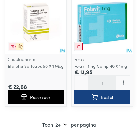
Geneesmiddel
Op voorschrift
Geneesmiddel
Cheplapharm
Folavit
Etalpha Softcaps 50 X 1 Mcg
Folavit 1mg Comp 40 X 1mg
€ 13,95
Aantal
€ 22,68
Reserveer
Bestel
Toon
per pagina
Pagina's