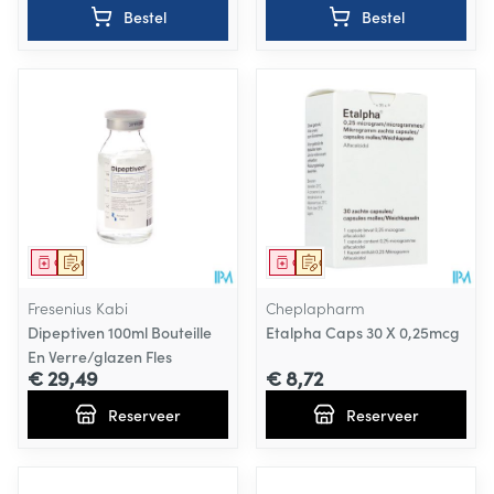
Bestel
Bestel
Geneesmiddel
Op voorschrift
Geneesmiddel
Op voorschrift
Fresenius Kabi
Cheplapharm
Dipeptiven 100ml Bouteille
Etalpha Caps 30 X 0,25mcg
En Verre/glazen Fles
€ 29,49
€ 8,72
Reserveer
Reserveer