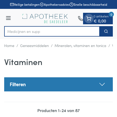
Dia 1 van 1
Ga naar de inhoud
Veilige betalingen
Apothekersadvies
Snelle beschikbaarheid
0
0 artikelen
Menu
€ 0,00
Zoek
Product, merk, categorie...
Home
/
Geneesmiddelen
/
Mineralen, vitaminen en tonica
/
Vi
Vitaminen
Filteren
Producten
1
-
24
van
87