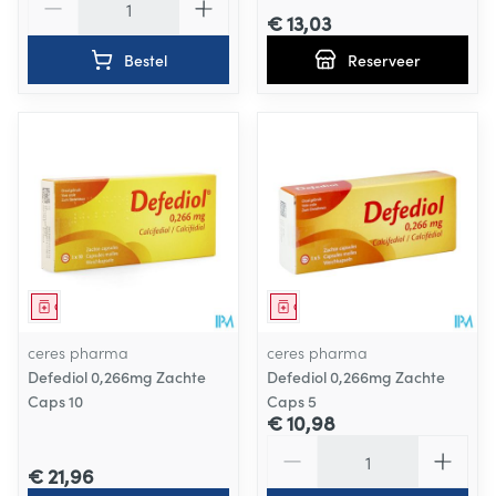
€ 13,03
Bestel
Reserveer
Geneesmiddel
Geneesmiddel
ceres pharma
ceres pharma
Defediol 0,266mg Zachte
Defediol 0,266mg Zachte
Caps 10
Caps 5
€ 10,98
Aantal
€ 21,96