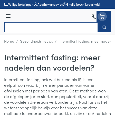
Ga naar de inhoud
Veilige betalingen
Apothekersadvies
Snelle beschikbaarheid
Menu
Zoek
Product, merk, categorie...
Home
/
Gezondheidsnieuws
/
Intermittent fasting: meer nadele
Intermittent fasting: meer
nadelen dan voordelen?
Intermittent fasting, ook wel bekend als IF, is een
eetpatroon waarbij mensen perioden van vasten
afwisselen met perioden van eten. Deze methode won
de afgelopen jaren sterk aan populariteit, vooral dankzij
de voordelen die eraan verbonden zijn. Nochtans is het
wetenschappelijk bewijs voor het succes van deze
methode te onderbouwen beperkt, en zijn er ook nadelen