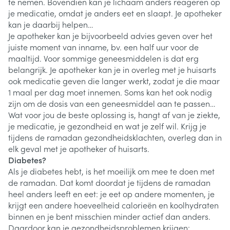
te nemen. Bovendien kan je lichaam anders reageren op
je medicatie, omdat je anders eet en slaapt. Je apotheker
kan je daarbij helpen…
Je apotheker kan je bijvoorbeeld advies geven over het
juiste moment van inname, bv. een half uur voor de
maaltijd. Voor sommige geneesmiddelen is dat erg
belangrijk. Je apotheker kan je in overleg met je huisarts
ook medicatie geven die langer werkt, zodat je die maar
1 maal per dag moet innemen. Soms kan het ook nodig
zijn om de dosis van een geneesmiddel aan te passen…
Wat voor jou de beste oplossing is, hangt af van je ziekte,
je medicatie, je gezondheid en wat je zelf wil. Krijg je
tijdens de ramadan gezondheidsklachten, overleg dan in
elk geval met je apotheker of huisarts.
Diabetes?
Als je diabetes hebt, is het moeilijk om mee te doen met
de ramadan. Dat komt doordat je tijdens de ramadan
heel anders leeft en eet: je eet op andere momenten, je
krijgt een andere hoeveelheid calorieën en koolhydraten
binnen en je bent misschien minder actief dan anders.
Daardoor kan je gezondheidsproblemen krijgen: