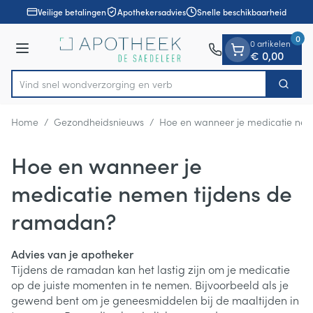
Dia 1 van 1
Ga naar de inhoud
Veilige betalingen
Apothekersadvies
Snelle beschikbaarheid
0
0 artikelen
Menu
€ 0,00
Vind snel wondverzorging en
Zoek
Product, merk, categorie...
Home
/
Gezondheidsnieuws
/
Hoe en wanneer je medicatie ne
Hoe en wanneer je
medicatie nemen tijdens de
ramadan?
Advies van je apotheker
Tijdens de ramadan kan het lastig zijn om je medicatie
op de juiste momenten in te nemen. Bijvoorbeeld als je
gewend bent om je geneesmiddelen bij de maaltijden in