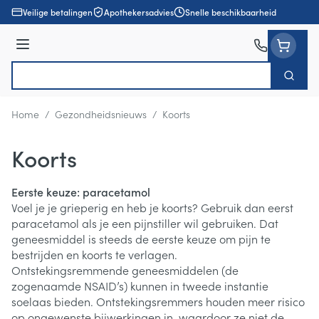
Ga naar de inhoud
Veilige betalingen
Apothekersadvies
Snelle beschikbaarheid
Menu
Zoek
Product, merk, categorie...
Home
/
Gezondheidsnieuws
/
Koorts
Koorts
Eerste keuze: paracetamol
Voel je je grieperig en heb je koorts? Gebruik dan eerst
paracetamol als je een pijnstiller wil gebruiken. Dat
geneesmiddel is steeds de eerste keuze om pijn te
bestrijden en koorts te verlagen.
Ontstekingsremmende geneesmiddelen (de
zogenaamde NSAID’s) kunnen in tweede instantie
soelaas bieden. Ontstekingsremmers houden meer risico
op ongewenste bijwerkingen in, waardoor ze niet de