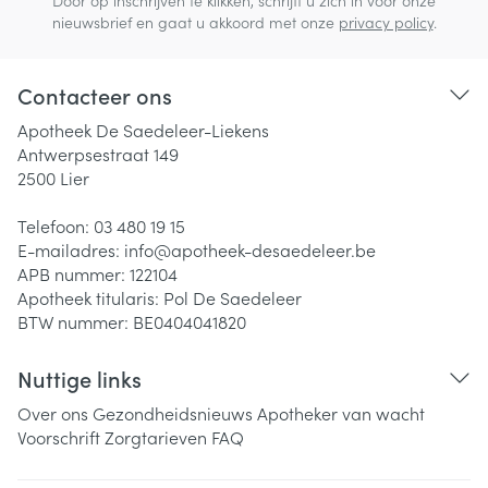
Door op inschrijven te klikken, schrijft u zich in voor onze
nieuwsbrief en gaat u akkoord met onze
privacy policy
.
Contacteer ons
Apotheek De Saedeleer-Liekens
Antwerpsestraat 149
2500
Lier
Telefoon:
03 480 19 15
E-mailadres:
info@
apotheek-desaedeleer.be
APB nummer:
122104
Apotheek titularis:
Pol De Saedeleer
BTW nummer:
BE0404041820
Nuttige links
Over ons
Gezondheidsnieuws
Apotheker van wacht
Voorschrift
Zorgtarieven
FAQ