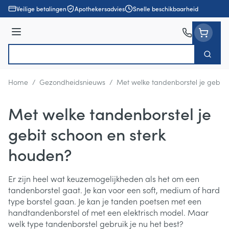
Ga naar de inhoud
Veilige betalingen
Apothekersadvies
Snelle beschikbaarheid
Menu
Zoek
Product, merk, categorie...
Home
/
Gezondheidsnieuws
/
Met welke tandenborstel je gebit 
Met welke tandenborstel je
gebit schoon en sterk
houden?
Er zijn heel wat keuzemogelijkheden als het om een
tandenborstel gaat. Je kan voor een soft, medium of hard
type borstel gaan. Je kan je tanden poetsen met een
handtandenborstel of met een elektrisch model. Maar
welk type tandenborstel gebruik je nu het best?