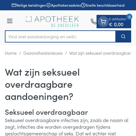
Dia 1 van 1
Ga naar de inhoud
Veilige betalingen
Apothekersadvies
Snelle beschikbaarheid
0
0 artikelen
Menu
€ 0,00
Vind snel wondverzorging
Zoek
Product, merk, categorie...
Home
/
Gezondheidsnieuws
/
Wat zijn seksueel overdraagbare
Wat zijn seksueel
overdraagbare
aandoeningen?
Seksueel overdraagbaar
Seksueel overdraagbare infecties zijn, zoals de naam al
zegt, infecties die worden overgedragen tijdens
geslachtsgemeenschap of seks. Dat wil echter niet