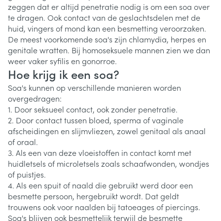
zeggen dat er altijd penetratie nodig is om een soa over
te dragen. Ook contact van de geslachtsdelen met de
huid, vingers of mond kan een besmetting veroorzaken.
De meest voorkomende soa's zijn chlamydia, herpes en
genitale wratten. Bij homoseksuele mannen zien we dan
weer vaker syfilis en gonorroe.
Hoe krijg ik een soa?
Soa's kunnen op verschillende manieren worden
overgedragen:
1. Door seksueel contact, ook zonder penetratie.
2. Door contact tussen bloed, sperma of vaginale
afscheidingen en slijmvliezen, zowel genitaal als anaal
of oraal.
3. Als een van deze vloeistoffen in contact komt met
huidletsels of microletsels zoals schaafwonden, wondjes
of puistjes.
4. Als een spuit of naald die gebruikt werd door een
besmette persoon, hergebruikt wordt. Dat geldt
trouwens ook voor naalden bij tatoeages of piercings.
Soa's blijven ook besmettelijk terwijl de besmette