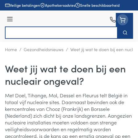
Ga naar de inhoud
Veilige betalingen
Apothekersadvies
Snelle beschikbaarheid
Menu
Zoek
Product, merk, categorie...
Home
/
Gezondheidsnieuws
/
Weet jij wat te doen bij een nucle
Weet jij wat te doen bij een
nucleair ongeval?
Met Doel, Tihange, Mol, Dessel en Fleurus telt België in
totaal vijf nucleaire sites. Daarnaast bevinden ook de
kerncentrales van Chooz (Frankrijk) en Borssele
(Nederland) zich dicht bij onze landsgrenzen. Aangezien
nucleaire installaties moeten voldoen aan strenge
veiligheidsvoorwaarden en regelmatig worden
gecontroleerd, is de kans op een ernstig ongeval op een