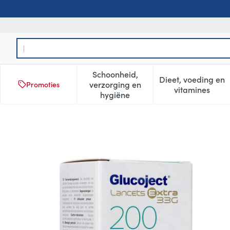
Ga naar de inhoud
Product, merk, categorie...
Schoonheid,
Dieet, voeding en
verzorging en
Promoties
Toon submenu voor Schoonheid
Toon subm
vitamines
hygiëne
Glucoject l.extra 33g Lancet