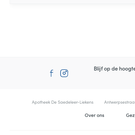
Blijf op de hoog
Contacteer ons
Apotheek De Saedeleer-Liekens
Antwerpsestraa
Nuttige links
Over ons
Gez