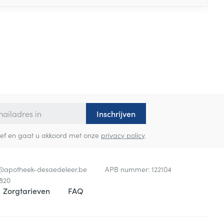
Inschrijven
sbrief en gaat u akkoord met onze
privacy policy
.
o@
apotheek-desaedeleer.be
APB nummer:
122104
820
Zorgtarieven
FAQ