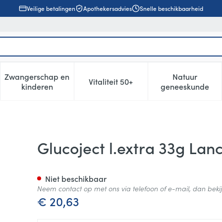
Veilige betalingen
Apothekersadvies
Snelle beschikbaarheid
Zwangerschap en
Natuur
Vitaliteit 50+
, verzorging en hygiëne categorie
enu voor Dieet, voeding en vitamines categorie
Toon submenu voor Zwangerschap en kinderen cat
Toon submenu voor Vitaliteit 5
Toon subm
kinderen
geneeskunde
ten 200
Glucoject l.extra 33g Lan
Niet beschikbaar
Neem contact op met ons via telefoon of e-mail, dan bek
€ 20,63