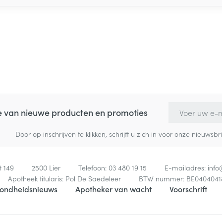
E-mail adres
te van nieuwe producten en promoties
Door op inschrijven te klikken, schrijft u zich in voor onze nieuw
t 149
2500
Lier
Telefoon:
03 480 19 15
E-mailadres:
inf
Apotheek titularis:
Pol De Saedeleer
BTW nummer:
BE0404041
ondheidsnieuws
Apotheker van wacht
Voorschrift