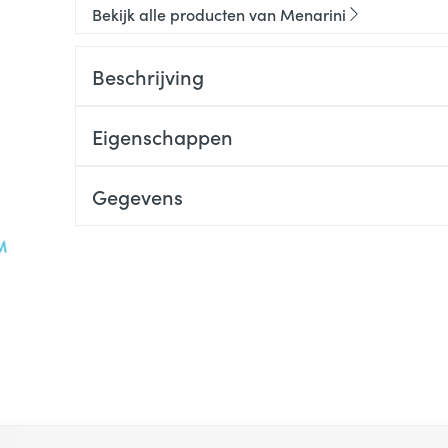
Bekijk alle producten van Menarini
Beschrijving
Eigenschappen
Gegevens
 met de tabtoets. Je kunt de carrousel overslaan of direct na