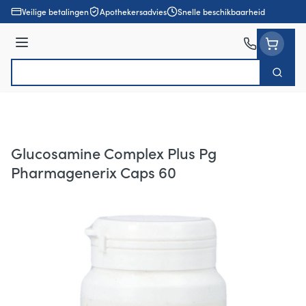
Ga naar de inhoud
Veilige betalingen
Apothekersadvies
Snelle beschikbaarheid
Menu
Zoek
Product, merk, categorie...
Glucosamine Complex Plus Pg
Pharmagenerix Caps 60