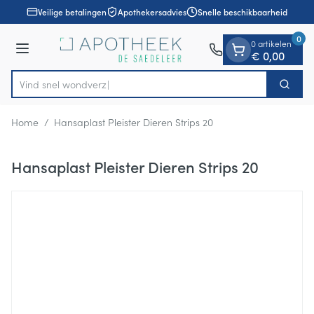
Dia 1 van 1
Ga naar de inhoud
Veilige betalingen
Apothekersadvies
Snelle beschikbaarheid
0
0 artikelen
Menu
€ 0,00
Vind snel w
Zoek
Product, merk, categorie...
Home
/
Hansaplast Pleister Dieren Strips 20
Hansaplast Pleister Dieren Strips 20