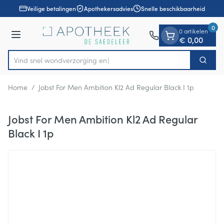
Dia 1 van 1
Ga naar de inhoud
Veilige betalingen
Apothekersadvies
Snelle beschikbaarheid
0
0 artikelen
Menu
€ 0,00
Vind snel wondverz
Zoek
Product, merk, categorie...
Home
/
Jobst For Men Ambition Kl2 Ad Regular Black I 1p
Jobst For Men Ambition Kl2 Ad Regular
Black I 1p