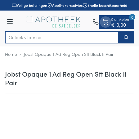
Dia 1 van 1
Ga naar de inhoud
Veilige betalingen
Apothekersadvies
Snelle beschikbaarheid
0
0 artikelen
Menu
€ 0,00
Ontdek v
Zoek
Product, merk, categorie...
Home
/
Jobst Opaque 1 Ad Reg Open Sft Black Ii Pair
Jobst Opaque 1 Ad Reg Open Sft Black Ii
Pair