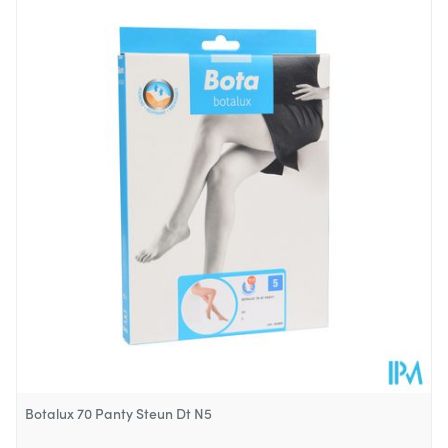
Lengte
211 mm
Diepte
28 mm
Behoud
Kamertemperatuur (15°C - 25°C)
Botalux 70 Panty Steun Dt N5