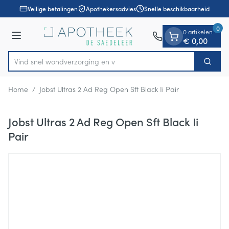
Dia 1 van 1
Ga naar de inhoud
Veilige betalingen
Apothekersadvies
Snelle beschikbaarheid
0
0 artikelen
Menu
€ 0,00
Vind snel wondverzorgi
Zoek
Product, merk, categorie...
Home
/
Jobst Ultras 2 Ad Reg Open Sft Black Ii Pair
Jobst Ultras 2 Ad Reg Open Sft Black Ii
Pair