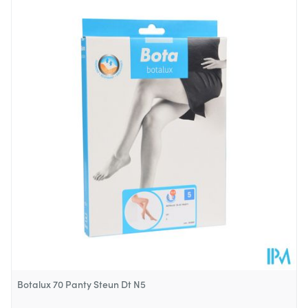
Lengte
211 mm
Diepte
28 mm
Behoud
Kamertemperatuur (15°C - 25°C)
Botalux 70 Panty Steun Dt N5