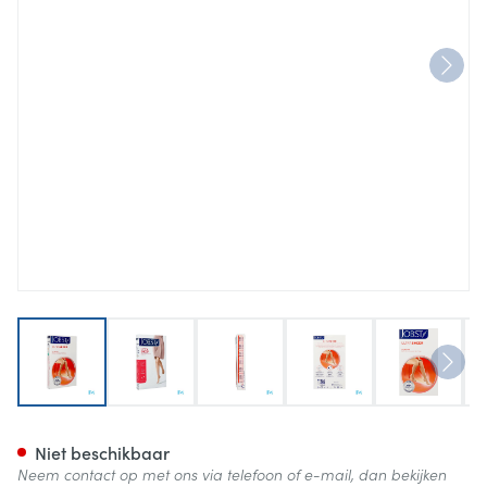
View larger image
View larger image
View larger image
View larger image
View lar
Jobst Ultras 2 Ad Reg Open Sft
Niet beschikbaar
Neem contact op met ons via telefoon of e-mail, dan bekijken