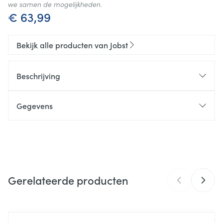
we samen de mogelijkheden.
€ 63,99
Bekijk alle producten van Jobst
Beschrijving
Gegevens
CNK
4585444
Organisaties
Essity Belgium
Gerelateerde producten
Merken
Jobst
Breedte
124 mm
Navigeren door de elementen van de carrousel is mogelijk m
Druk om carrousel over te slaan
Druk op om naar carrouselnavigatie te gaan