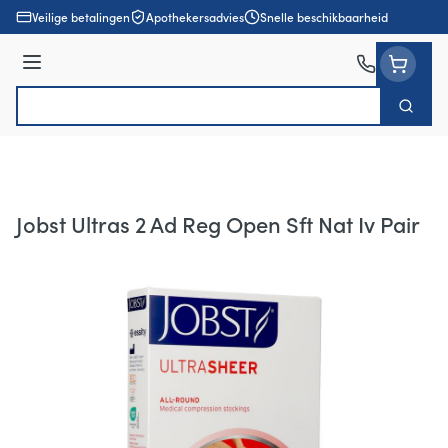
Ga naar de inhoud
Veilige betalingen
Apothekersadvies
Snelle beschikbaarheid
Menu
Zoek
Product, merk, categorie...
Jobst Ultras 2 Ad Reg Open Sft Nat Iv Pair