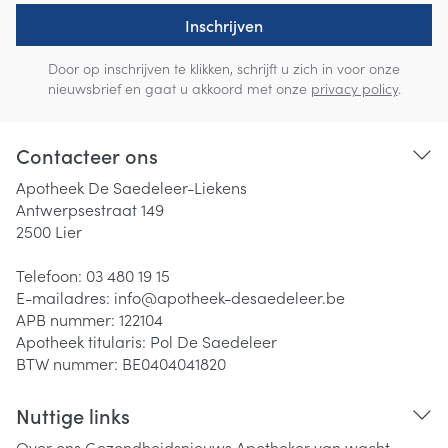
Inschrijven
Door op inschrijven te klikken, schrijft u zich in voor onze
nieuwsbrief en gaat u akkoord met onze
privacy policy
.
Contacteer ons
Apotheek De Saedeleer-Liekens
Antwerpsestraat 149
2500
Lier
Telefoon:
03 480 19 15
E-mailadres:
info@
apotheek-desaedeleer.be
APB nummer:
122104
Apotheek titularis:
Pol De Saedeleer
BTW nummer:
BE0404041820
Nuttige links
Over ons
Gezondheidsnieuws
Apotheker van wacht