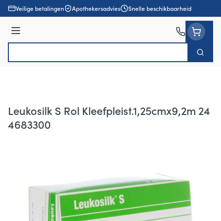
Ga naar de inhoud
Veilige betalingen
Apothekersadvies
Snelle beschikbaarheid
Menu
Zoek
Product, merk, categorie...
Leukosilk S Rol Kleefpleist.1,25cmx9,2m 24
4683300