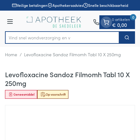
Dia 1 van 1
Ga naar de inhoud
Veilige betalingen
Apothekersadvies
Snelle beschikbaarheid
0
0 artikelen
Menu
€ 0,00
Vind snel wondverzorgi
Zoek
Product, merk, categorie...
Home
/
Levofloxacine Sandoz Filmomh Tabl 10 X 250mg
Levofloxacine Sandoz Filmomh Tabl 10 X
250mg
Geneesmiddel
Op voorschrift