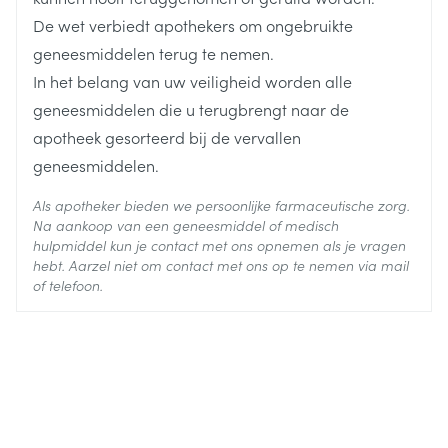
De tabletten kunnen op de breukgleuf gespleten
De wet verbiedt apothekers om ongebruikte
Actieve
levofloxacine
Ingrediënten
worden om de dosering aan te passen
geneesmiddelen terug te nemen.
In het belang van uw veiligheid worden alle
Behoud
Kamertemperatuur (15°C - 25°C)
geneesmiddelen die u terugbrengt naar de
apotheek gesorteerd bij de vervallen
geneesmiddelen.
Als apotheker bieden we persoonlijke farmaceutische zorg.
Na aankoop van een geneesmiddel of medisch
hulpmiddel kun je contact met ons opnemen als je vragen
hebt. Aarzel niet om contact met ons op te nemen via mail
of telefoon.