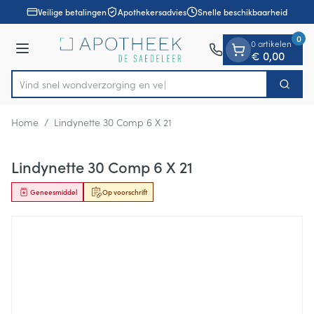
Dia 1 van 1
Ga naar de inhoud
Veilige betalingen
Apothekersadvies
Snelle beschikbaarheid
0
0 artikelen
Menu
€ 0,00
Vind snel wondverzorgin
Zoek
Product, merk, categorie...
Home
/
Lindynette 30 Comp 6 X 21
Lindynette 30 Comp 6 X 21
Geneesmiddel
Op voorschrift