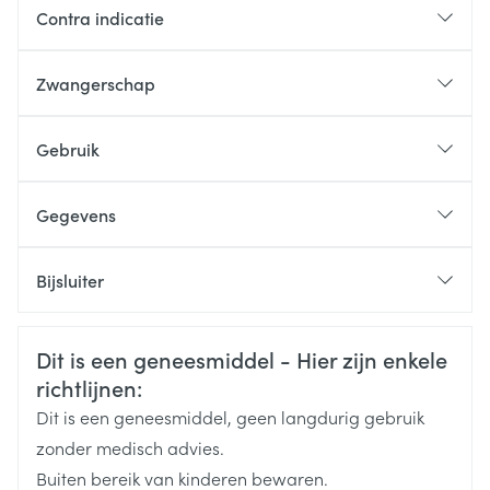
Contra indicatie
Zwangerschap
een inwendige obstructie heeft (darmobstructie,
darmverlamming (ileus))
Gebruik
een geperforeerde darmwand heeft
een ernstige ontstekingsziekte van de darm heeft,
Gegevens
zoals colitis ulcerosa, ziekte van Crohn of toxisch
megacolon
CNK
4126165
allergisch bent voor één van de stoffen in dit
Bijsluiter
geneesmiddel. Deze stoffen kunt u vinden in rubriek
Organisaties
Nederlands
Aurobindo
Duits
Frans
6
Veiligheidsinformatie
Dit is een geneesmiddel - Hier zijn enkele
Merken
Aurobindo
richtlijnen:
Dit is een geneesmiddel, geen langdurig gebruik
Breedte
121 mm
zonder medisch advies.
Buiten bereik van kinderen bewaren.