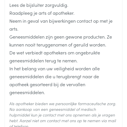
Lengte
167 mm
Lees de bijsluiter zorgvuldig.
Raadpleeg je arts of apotheker.
Diepte
134 mm
Neem in geval van bijwerkingen contact op met je
arts.
Hoeveelheid
13.7
Geneesmiddelen zijn geen gewone producten. Ze
Verpakking
kunnen nooit teruggenomen of geruild worden.
De wet verbiedt apothekers om ongebruikte
kalium chloride, macrogol 3.350,
Actieve
geneesmiddelen terug te nemen.
natrium chloride, natrium
Ingrediënten
waterstofcarbonaat
In het belang van uw veiligheid worden alle
geneesmiddelen die u terugbrengt naar de
Behoud
Kamertemperatuur (15°C - 25°C)
apotheek gesorteerd bij de vervallen
geneesmiddelen.
Als apotheker bieden we persoonlijke farmaceutische zorg.
Na aankoop van een geneesmiddel of medisch
hulpmiddel kun je contact met ons opnemen als je vragen
hebt. Aarzel niet om contact met ons op te nemen via mail
of telefoon.