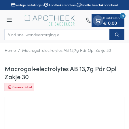
Dia 1 van 1
Ga naar de inhoud
Veilige betalingen
Apothekersadvies
Snelle beschikbaarheid
0
0 artikelen
Menu
€ 0,00
Vind snel wondver
Zoek
Product, merk, categorie...
Home
/
Macrogol+electrolytes AB 13,7g Pdr Opl Zakje 30
Macrogol+electrolytes AB 13,7g Pdr Opl
Zakje 30
Geneesmiddel