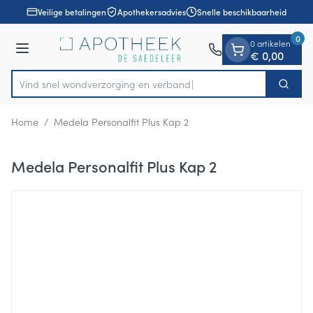
Dia 1 van 1
Ga naar de inhoud
Veilige betalingen
Apothekersadvies
Snelle beschikbaarheid
0
0 artikelen
Menu
€ 0,00
Vind snel wondverzorging e
Zoek
Product, merk, categorie...
Home
/
Medela Personalfit Plus Kap 2
Medela Personalfit Plus Kap 2