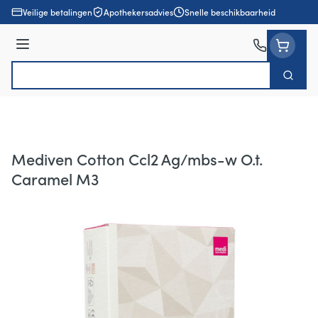
Ga naar de inhoud
Veilige betalingen
Apothekersadvies
Snelle beschikbaarheid
Menu
Zoek
Product, merk, categorie...
Mediven Cotton Ccl2 Ag/mbs-w O.t.
Caramel M3